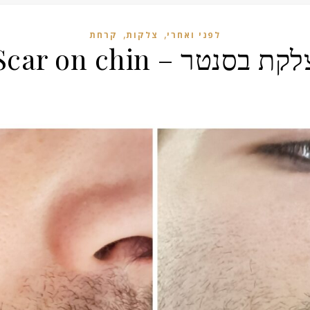
,
,
לפני ואחרי
צלקות
קרחת
קת בסנטר – Scar on chin