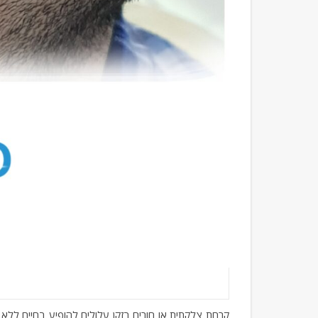
קרחת צלקתית או חורים בזקן עלולים להופיע בחיים ללא