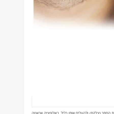
את החתך (צלקת) ולהעלים אותו כליל. באלופציה אראטה