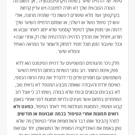
טיפול של הדמיית שיער בשיטת מיקרופיגמנטציה , אך משום מה
הצורה הטבעית שלך לא חזרה למיטבה ויש עדיין קרחות
בקרקפתך ועוד מלא שיפורים לעשות כדי שתהיה מרוצה, אולי
עשו לך טיפול כושל או רשלני, או שסתם הדמיית השיער שלך
דהתה אני מזמין אותך לטיפול קוסמטי שלא יימוג לאחר שבוע או
חודש, ויתחיל את תהליך הדהייה ההדרגתית שלו רק אחרי שנה+
וככל שיעבור הזמן תוכל תמיד לתחזק ולשמור על המראה האחיד
והמלא שיער .
חלק ניכר מהגורמים המשפיעים על דהיית הפיגמנט הוא ללא
ספק איכות החומר. רוב נותני השירות בתחום הדמיית השיער
משתמשים עם חומרים זולים כדי להגדיל את נתח הרווח הכספי,
האיכות יורדת והעבודה שאותה מבצע המטפל לא נראית טוב,
לא בצבעים ובגוונים ובטח שלא בצורה. (שימו לב כי אצל רוב
המתחרים בתחום אשר מציגים גלריות תמונות לפני ואחרי באופן
קבוע ושיטתי, התמונות מצולמות מיד לאחר הטיפול,
כמעט ולא
רואים תמונות אחרי הטיפול בכמה שבועות או חודשים
.
למה? [הביגוד אותו דבר והאדמומיות אחרי הטיפול] מה שלא
נותן באמת את האינדיקציה הסופית של התוצאות). יחד עם זאת