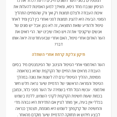
המטפלים בסוגי העור השונים חייבים לדעת לכלול את כל
הניסיון שצברו מחד גיסא, ומאידך למען האמינות להעלות את
איכות העבודה ולצלם תמונות רק ואך ורק שהסתיים התהליך
הסופי. הבעיה היא להציג תמונות לפני ואחרי בין לבין ומיד לאחר
טיפול ולהודיע שזאת התוצאה, זה לא נכון. אבל יש סוגים של
אנשים ש"קונים" את זה ויש כאלו שיבינו ישר. הרי רואים את
העור האדום אחרי טיפול, האם אחרי שבוע/חודש זה יראה אותו
דבר?
תיקון צלקת קרחת אחרי השתלה
העור האדמומי אחרי הטיפול והניגוב של הפיגמנטים מיד בסיום
העבודה מראים את החיים של הקרקפת שהיא בטראומה
מסוימת, ההליך הטיפולי גרם לה לשנות את גוונה במהלך
הטיפול והמראה הראשוני של הדמיית שיער נראה חלש חיוור
ואדמומי. עכשיו הכול תלוי בשמירה על העור מפני כלור, וכמובן
בכמות שעות חשיפת הקרקפת לקרני השמש, ללכת בשמש
בכללי אין בעיה, אך מותר לציין אם התדירות היא גבוהה מדי
והחשיפה של קרקפתך לשמש היא מוגזמת, תצטרך כנראה
לבצע חידוש או תחזוקה להדמיית שיער מוקדם מהאחר .