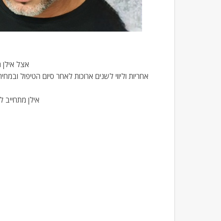
אצל אילן ר
אילן מתחייב ל