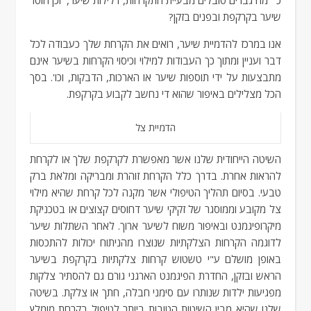
כמה גברים סובלים מבעיית התקרחות, דלילות שיער, וכן חוסר
שיער בקרקפת ובפנים בזקן?
אנו במרכז להדמיית שיער, רואים את הקרחת שלך כעבודה לכל
דבר ועניין ומתוך כך העבודות למילוי וכיסוי הקרחות בשיער אינם
מתבצעות על ידי תוספות שיער או הארכות, הדבקות, וכו'. בסך
הכל מצלילים באיפור שהוא די נחשב לקבוע בקרקפת.
הדמיית צל
השיטה הייחודית שלנו אשר מאפשרת לקרקפת שלך או לקרחת
להראות אחרת. בדרך כלל הקרחת זוהרת ומבריקה ומלאת ברק
טבעי. בסיום תהליך הטיפולי אשר מקנה לכל קרחת שהיא מילוי
צל מקובע וממוסגר של זקיקי שיער דחוסים קצוצים או בטכניקת
מיקרופיגמנט ובאיפור משוח לשיער ארוך. לאחר השתלות שיער
לדוגמה הקרחות הצלקתיות שנוצרו מהניתוח יכולות להתכסות
באופן מושלם ע"י טשטוש קרחות צלקתיות בקרקפת בשיער
הראש ובזקן, החדרת הפיגמנט הארגני גורם גם להסתיר צלקות
מפגיעות ילדות שנותרו עם סימני חבלה, חתך או צלקת. בשיטה
שלנו שהיא מבין השיטות הטובות ביותר לטיפול בקרחת מומלץ