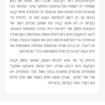
מיקרופיגמנטים לעור הקרקפת. שכבת העור סופגת את הגוון
שמוחדר לה ושומרת את הפיגמנט המחקה שיער. המכשיר בנוי
ממערכת זעירת מחטים אשר מבוססת על טכנולוגית איפור קבוע
בגבות אך רק לשם ההמחשה הצגנו זאת כך. הדמיית צל
בקרחת זה לא איפור קבוע כמו שאתם מכירים. הסוג של
הפיגמנט מחוזק יותר למניעת דהיה מהירה והמחטים כשערות.
לכאב ולעיקצוץ היחסי ניתן למרוח משחה מאלחשת בשם אמלה
או תחליף גנרי לאלחוש ולכסות היטב את משטח העבודה שעליו
יש לעבוד. יש גברים שציינו שהמשחה מפחיתה משמעותית את
רמת הכאב ויש גברים שלא משתמשים בכלל עם אלחוש.
הדמיית צל של שיער לקרחת המופק מאיפור מחוזק וקבוע
בקרקפת כדאי לבצע אצלנו. רמת הגימור והאפקט שתקבל
ממטפלים מוכשרים ומיומנים גבוהה מאוד מכל המתחרים. ויש
אולי אולי שלוש… אצלנו תמונה אחת באמת שווה אלף מילים
ועם רקורד עשיר בקרחות. בהצלחה