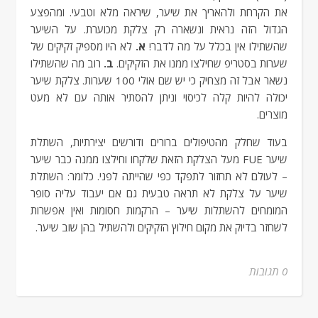
את הקרחת ולהאריך את שיער, שיראה מלא וטבעי. ומהפצע
הגדול הזה נראית ונשארה רק צלקת מכוערת. על השיער
שהשתילו אין בכלל על מה לדבר!
א.
לא היו מספיק זקיקים של
שערות בסטריפ שחילצו ממנו את הזקיקים.
ב.
רוב מה שהשתילו
נשאר אבל זה מצחיק כי יש שם אולי 100 שערות. צלקת שיער
יכולה להיות קלה לכיסוי וניתן להסתיר אותה עם לא מעט
מוצרים.
בעוד שחלק מהטיפולים ברורים ודורשים יצירתיות, השתלת
שיער FUE מעל הצלקת הזאת שלקחו וחילצו ממנה כבר שיער
– לעולם לא תחזור לתפקד כפי שהייתה לפני. כלומר: השתלת
שיער על צלקת לא תראה טבעית גם אם יעבוד עליה סופר
המומחים להשתלות שיער – הרקמות חסומות ואין אפשרות
לשחזר בדיוק את מקום חילוץ הזקיקים ולהשתיל בהן שוב שיער.
0 תגובות