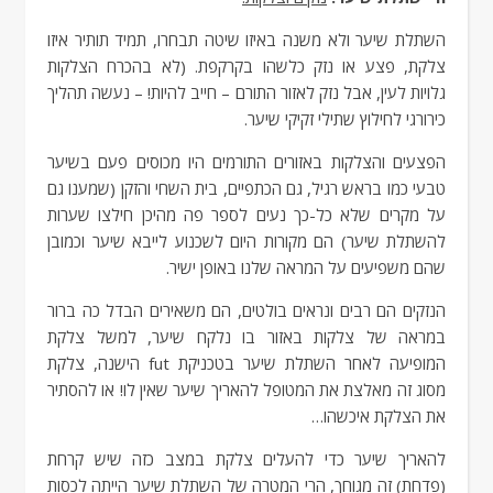
השתלת שיער ולא משנה באיזו שיטה תבחרו, תמיד תותיר איזו
צלקת, פצע או נזק כלשהו בקרקפת. (לא בהכרח הצלקות
גלויות לעין, אבל נזק לאזור התורם – חייב להיות! – נעשה תהליך
כירורגי לחילוץ שתילי זקיקי שיער.
הפצעים והצלקות באזורים התורמים היו מכוסים פעם בשיער
טבעי כמו בראש רגיל, גם הכתפיים, בית השחי והזקן (שמענו גם
על מקרים שלא כל-כך נעים לספר פה מהיכן חילצו שערות
להשתלת שיער) הם מקורות היום לשכנוע לייבא שיער וכמובן
שהם משפיעים על המראה שלנו באופן ישיר.
הנזקים הם רבים ונראים בולטים, הם משאירים הבדל כה ברור
במראה של צלקות באזור בו נלקח שיער, למשל צלקת
המופיעה לאחר השתלת שיער בטכניקת fut הישנה, צלקת
מסוג זה מאלצת את המטופל להאריך שיער שאין לו! או להסתיר
את הצלקת איכשהו…
להאריך שיער כדי להעלים צלקת במצב כזה שיש קרחת
(פדחת) זה מגוחך, הרי המטרה של השתלת שיער הייתה לכסות